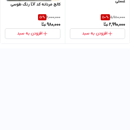
عسلی
کالج مردانه کد LV رنگ طوسی
2,000,000
5,980,000
51
%
50
%
980,000
2,990,000
افزودن به سبد
افزودن به سبد