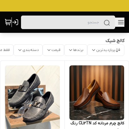
کالج شیک
پربازدیدترین
برندها
قیمت
دسته‌بندی
فقط م
کالج چرم مردانه کد CL12TN رنگ