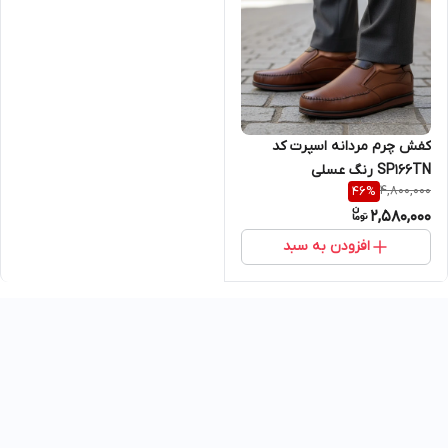
کفش چرم مردانه اسپرت کد
SP166TN رنگ عسلی
4,800,000
46
%
2,580,000
افزودن به سبد