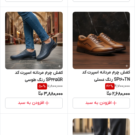
کفش چرم مردانه اسپرت کد
کفش چرم مردانه اسپرت کد
SP160TN رنگ عسلی
SP225GR رنگ طوسی
7,800,000
4,700,000
50
%
42
%
3,880,000
2,680,000
افزودن به سبد
افزودن به سبد