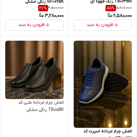
TB063BR رنگ قهوه ای
SP076BK رنگی مشکی
4,500,000
5,800,000
27
%
55
%
3,280,000
2,580,000
افزودن به سبد
افزودن به سبد
کفش چرم مردانه طبی کد
TB015BK رنگی مشکی
کفش چرم مردانه اسپرت کد