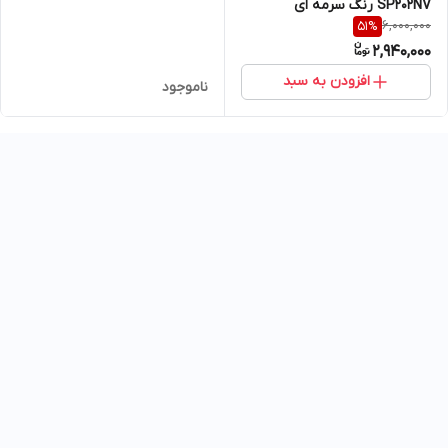
SP202NV رنگ سرمه ای
6,000,000
51
%
2,940,000
افزودن به سبد
ناموجود