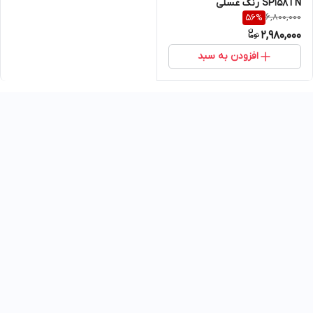
SP158TN رنگ عسلی
6,800,000
56
%
2,980,000
افزودن به سبد