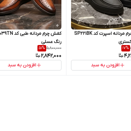
کفش چرم مردانه اسپرت کد SP221BK
کفش چرم مردانه طبی 
کستری
رنگ عسلی
51
%
5,800,000
17
%
2,842,000
4,2
افزودن به سبد
افزودن به سبد