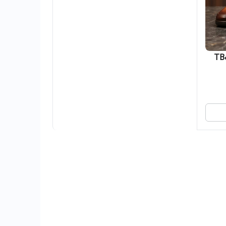
کد TB039TN