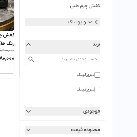
کفش چرم طبی
مد و پوشاک
رنگ خا
برند
5,200,000
80,000
تبریزکینگ
تبریزکینگ
موجودی
محدوده قیمت