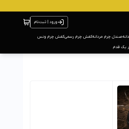
ورود | ثبت‌نام
انه
صندل چرم مردانه
کفش چرم رسمی
کفش چرم ونس
ر یک قدم