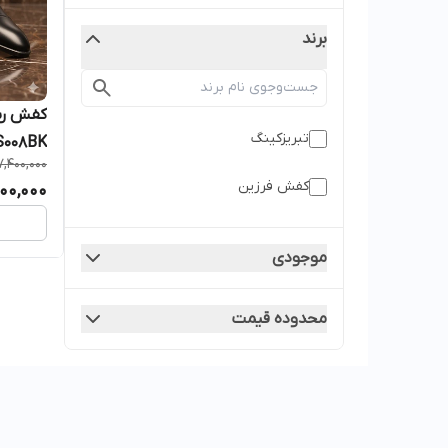
برند
کفش رس
تبریزکینگ
RS008BK رنگ 
7,400,000
کفش فرزین
00,000
موجودی
محدوده قیمت