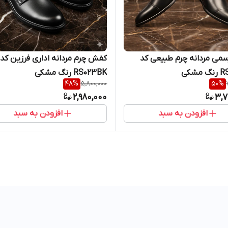
می مردانه چرم طبیعی کد
کفش چرم مردانه اداری فرزین کد
مشکی
RS023BK رنگ مشکی
48
%
5,800,000
50
%
2,980,000
3,7
افزودن به سبد
افزودن به سبد