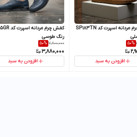
کفش چرم مردانه اسپرت کد SP183TN
کفش چرم مردانه 
لی
رنگ طوسی
50
%
7,800,000
50
%
3,880,000
2,
افزودن به سبد
افزودن به سبد