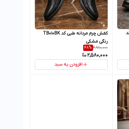
د
کفش چرم مردانه طبی کد TB010BK
رنگی مشکی
48
%
4,980,000
2,580,000
افزودن به سبد