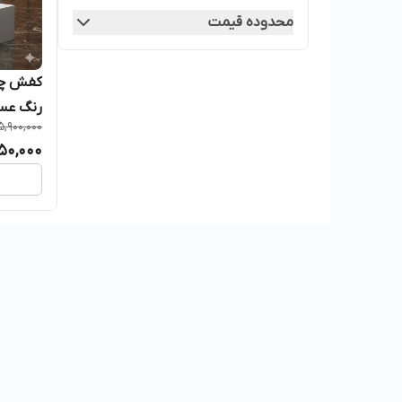
محدوده قیمت
رنگ عس
5,900,000
950,000