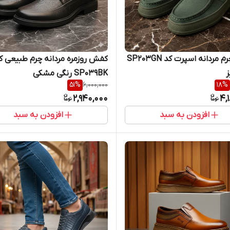
کفش چرم مردانه اسپرت کد SP203GN
کفش روزمره مردانه چرم طبیعی ک
ز
SP039BK رنگی مشکی
51
%
6,000,000
18
%
2,940,000
4,
افزودن به سبد
افزودن به سبد