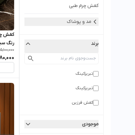
کفش چرم طبی
مد و پوشاک
رنگ سب
برند
5,100,000
180,000
تبریزکینگ
تبریزکینگ
کفش فرزین
موجودی