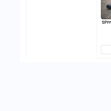
اسپرت کد SP225GR