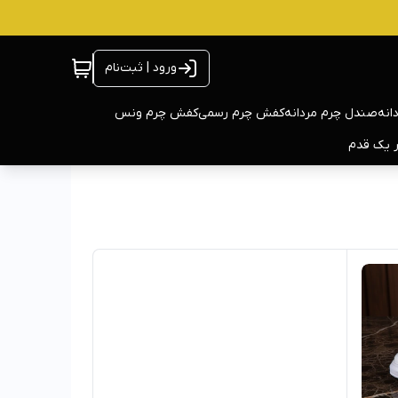
ورود | ثبت‌نام
انه
صندل چرم مردانه
کفش چرم رسمی
کفش چرم ونس
ر یک قدم