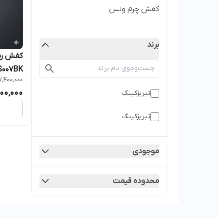
کفش چرم ونس
برند
کفش رس
RS007BK رنگ 
7,400,000
00,000
تبریزکینگ
تبریزکینگ
موجودی
محدوده قیمت