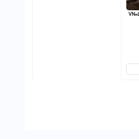
نس کد VN054WH