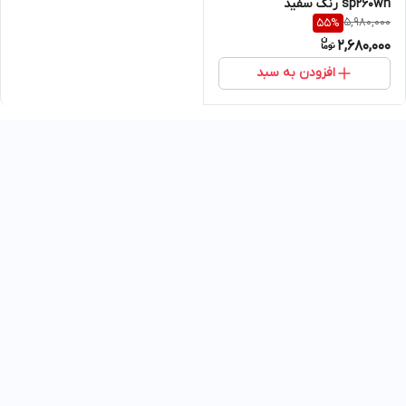
sp260wh رنگ سفید
5,980,000
55
%
2,680,000
افزودن به سبد