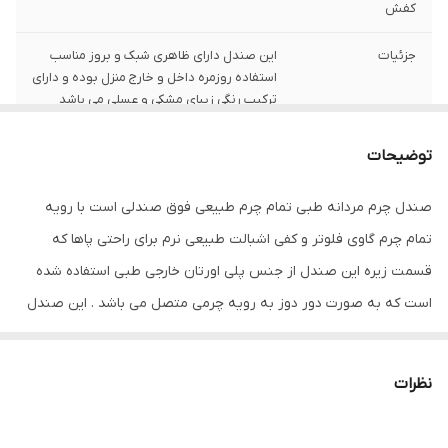
کفش
جزئیات
این صندل دارای ظاهری شبک و بروز مناسب
استفاده روزمره داخل و خارج منزل بوده و دارای
ترکیب رنگی زیبای مشکی و عسلی می باشد
نگهداری
واکس و براق کننده و دستمال
توضیحات
کشور تولید کننده
ایران
صندل چرم مردانه طبی تمام چرم طبیعی فوق صندلی است با رویه
تمام چرم گاوی فلوتر و کفی اشبالت طبیعی نرم برای راحتی پاها که
جنس
چرم طبیعی
قسمت زیره این صندل از جنس پلی اورتان خارجی طبی استفاده شده
است که به صورت دور دوز به رویه چرمی متصل می باشد . این صندل
طبی بوده و برای افرادی که از پادرد و زانودرد و آرتروز و حتی دیسک کمر
رنج میبرند گزینه مناسبی می باشد. برند پرفروش.قالب استاندارد است
نظرات
سایز خودتان را انتخاب فرمایید