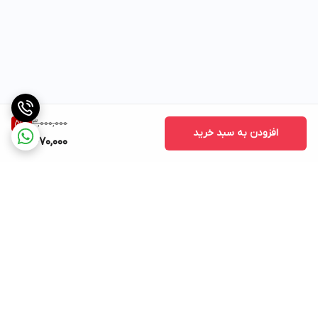
3,000,000
51
%
افزودن به سبد خرید
1,470,000
برگشت به بالا