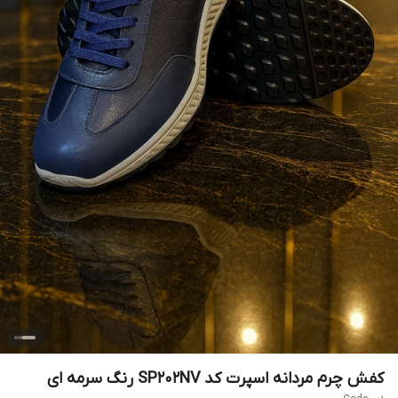
کفش چرم مردانه اسپرت کد SP202NV رنگ سرمه ای