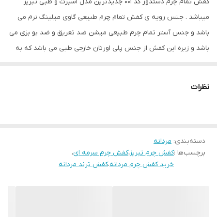
کفش تمام چرم دستدوز کد 001 جدیدترین مدل اسپرت و طبی تبریز
برابر سایش
میباشد . جنس رویه ی کفش تمام چرم طبیعی گاوی میلینگ نرم می
جزئیات
ظاهری شیک و بروز با استایل اسپرت و نیمه
باشد و جنس آستر تمام چرم طبیعی میشن ضد تعریق و ضد بو بزی می
رسمی راحتی مناسب تیپ های کژوال و
باشد و زیره این کفش از جنس پلی اورتان خارجی طبی می باشد که به
اسپرت.رنگ کفش سرمه ای می باشد.
صورت تزریق مستقیم به رویه متصل شده است که باعث بالا رفتن دوام
نگهداری
واکس و براق کننده ترجیحا خارجی
این کفش می شود . از خاصیت های این زیره علاوه بر طبی بود و خاصیت
نظرات
انعطاف پذیر ضد ترک و ضد شکنندگی میباشد . کفی این کفش طبی تمام
کد کالای محصول
001
چرم آنتی باکتریال می باشد . کفش کد 001 از کیفیت و دوام بسیار بالایی
کشور تولید کننده
ایران
برخوردار بوده و صادراتی میباشد . رنگ این کفش سرمه ای می باشد .
جنس زیره
دسته‌بندی
:
مردانه
پلی اورتان
برچسب‌ها :
کفش چرم تبریز
،
کفش چرم سرمه ای
،
خرید کفش چرم مردانه
،
کفش ترند مردانه