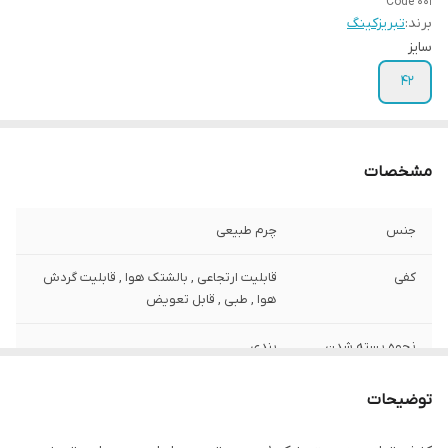
Code 001
برند:
تبریزکینگ
سایز
42
مشخصات
جنس
چرم طبیعی
کفی
قابلیت ارتجاعی , بالشتک هوا , قابلیت گردش
هوا , طبی , قابل تعویض
نحوه بسته شدن
بندی
کفش
توضیحات
ویژگی‌های زیره
آج دار , انعطاف پذیر , دارای بالشتک هوا ,
قابلیت ارتجاعی , کاهش فشار وارده , مقاوم در