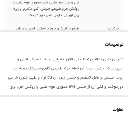
نرم و ضد خط جنس کفی:مموری فوم طبی با
روکش چرم طبیعی میشن آنتی باکتریال زیره :
پلی اورتان خارجی طبی دور دوخت
جزئیات
ظاهری شیک و بروز با استایل اسپرت و طبی
مناسب استفاده روزمره در داخل و خارج منزل
توضیحات
کشور تولید کننده
ایران
دمپایی طبی تمام چرم طبیعی فلاور دمپایی زنانه با سبک راحتی و
جنس
چرم طبیعی
اسپورت که جنس رویه آن تمام چرم طبیعی گاوی میلینگ درجه 1 با
رویه چسبی و قابل تنظیم و جنس زیره آن pu نرم و طبی فنری خارجی
دوردوخت و کفی آن از جنس eva مموری فوم طبی با روکش چرم بزی
ضد تعریق می باشد . این صندل تمام دستدوز تبریز بوده و کاملا طبی
می باشد و برای پا درد و زانو درد و کمردرد و انواع بیماری های پاشنه
نظرات
مناسب است . این دمپایی تمام چرم طبیعی بوده و از کیفیت بسیار
بالایی برخوردار است و صادراتی می باشد .. رنگ جذاب این صندل آبی