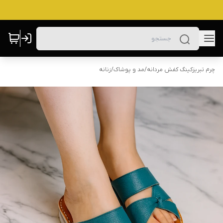
چرم تبریزکینگ کفش مردانه
/
مد و پوشاک
/
زنانه