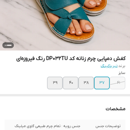
کفش دمپایی چرم زنانه کد DP032TU رنگ فیروزه‌ای
برند:
تبریزکینگ
سایز
39
40
38
37
41
مشخصات
توضیحات جنس
جنس رویه : تمام چرم طبیعی گاوی میلینگ