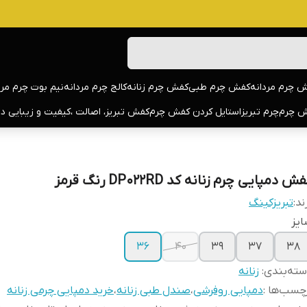
 چرم مردانه
کفش چرم طبی
کفش چرم زنانه
کالج چرم مردانه
نیم بوت چرم مرد
 چرم
چرم تبریز
استایل کردن کفش چرم
کفش تبریز، اصالت ،کیفیت و زیبایی د
ش دمپایی چرم زنانه کد DP022RD رنگ قرمز
ند:
تبریزکینگ
یز
36
40
39
37
38
ته‌بندی
:
زنانه
چسب‌ها :
دمپایی روفرشی
،
صندل طبی زنانه
،
خرید دمپایی چرمی زنانه