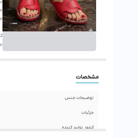
ت
ج
جز
کش
ج
مشخصات
توضیحات جنس
جزئیات
کشور تولید کننده