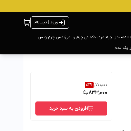
ورود | ثبت‌نام
انه
صندل چرم مردانه
کفش چرم رسمی
کفش چرم ونس
ر یک قدم
51
%
1,700,000
833,000
افزودن به سبد خرید