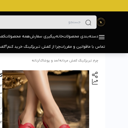
دسته‌بندی محصولات
خانه
پیگیری سفارش
همه محصولات
کفش
تماس با ما
قوانین و مقررات
چرا از کفش تبریزکینگ خرید کنم؟
کفش
چرم تبریزکینگ کفش مردانه
/
مد و پوشاک
/
زنانه
کف
بر
سا
دس
بر