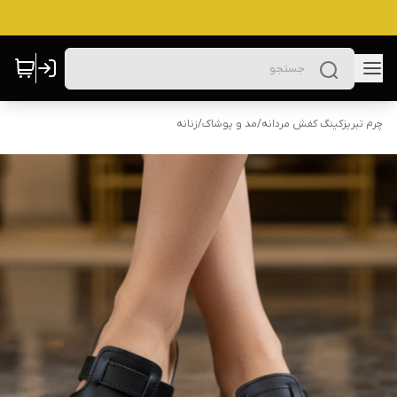
چرم تبریزکینگ کفش مردانه
/
مد و پوشاک
/
زنانه