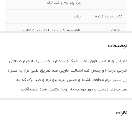
زیره پیو نرم و ضد ترک
کشور تولید کننده
ایران
جزئیات
ظاهری شیک و بروز با کفی تخت مناسب
استفاده روزمره
توضیحات
جنس
چرم مصنوعی
دمپایی چرم طبی فوق راحت شیک و بادوام با جنس رویه چرم صنعتی
خارجی درجه 1 و جنس کف اشبالت خارجی ضد تعریق طبی نرم به همراه
ژل بسیار نرم محافظ پاشنه و جنس زیره پیو نرم و ضد ترک که به
صورت کف دوخت و دور دوخت به رویه متصل شده است.قالب
استاندارد.
نظرات