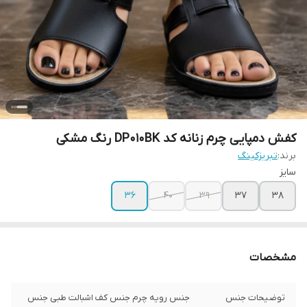
کفش دمپایی چرم زنانه کد DP010BK رنگ مشکی
برند:
تبریزکینگ
سایز
36
40
39
37
38
مشخصات
توضیحات جنس
جنس رویه چرم جنس کف اشبالت طبی جنس