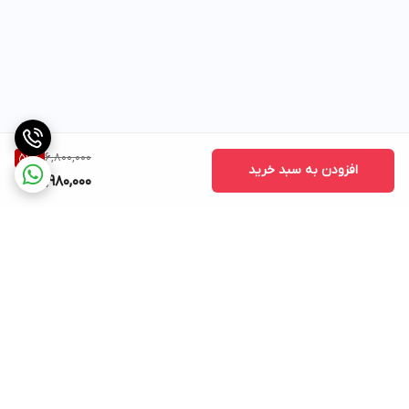
6,800,000
56
%
افزودن به سبد خرید
2,980,000
برگشت به بالا