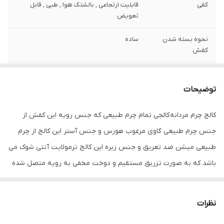
کفی
قابلیت ارتجاعی , بالشتک هوا , طبی , قابل
تعویض
نحوه بسته شدن
ساده
کفش
ویژگی‌های زیره
آج دار , تخت , قابلیت ارتجاعی , کاهش فشار
وارده , مقاوم در برابر سایش
توضیحات
جزئیات
ظاهری شیک وبروز با استایل اسپرت و لاکچری
کالج چرم مردانه کالجی تمام چرم طبیعی که جنس رویه این کفش از
قابل ست با انواع تیپ های اسپرت و نیمه
رسمی
جنس چرم طبیعی گاوی مرغوب هورس و جنس آستر این کالج از چرم
طبیعی میشن ضد تعریق و جنس زیره این کالج ترمولایت آنتی شوک می
نگهداری
دستمال مرطوب
باشد که به صورت تزریق مستقیم و دوخت مخفی به رویه متصل شده
کشور تولید کننده
ایران
است و کفی این کالج طبی چرم بزی آنتی باکتریال می باشد .این کالج از
کیفیت و طول عمر بسیار بالایی برخوردار است.رنگ این کالج طوسی می
جنس
چرم طبیعی
نظرات
باشد.سایز استاندارد خود را انتخاب کنید.