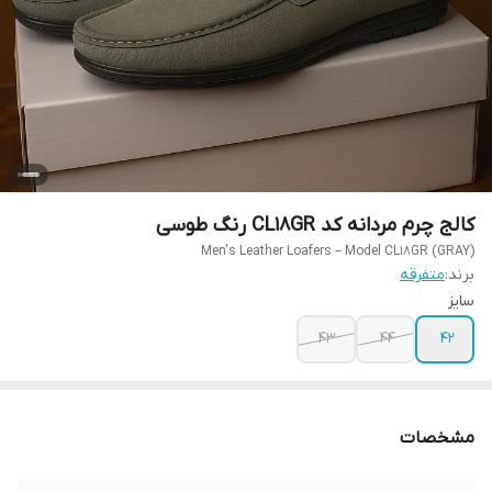
کالج چرم مردانه کد CL18GR رنگ طوسی
Men's Leather Loafers – Model CL18GR (GRAY)
برند:
متفرقه
سایز
43
44
42
مشخصات