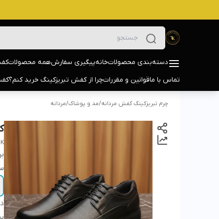
دسته‌بندی محصولات
خانه
پیگیری سفارش
همه محصولات
کفش
تماس با ما
قوانین و مقررات
چرا از کفش تبریزکینگ خرید کنم؟
کفش
چرم تبریزکینگ کفش مردانه
/
مد و پوشاک
/
مردانه
کف
BK
بر
سا
دس
بر