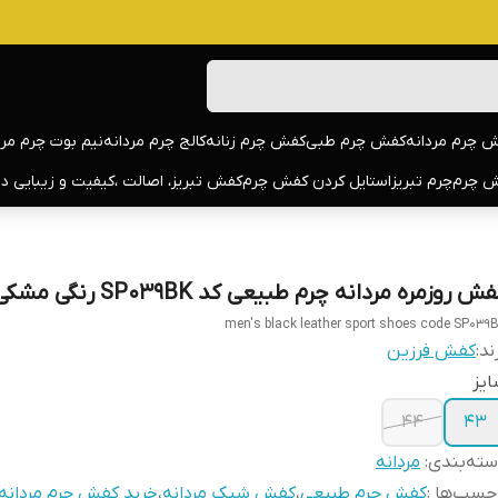
 چرم مردانه
کفش چرم طبی
کفش چرم زنانه
کالج چرم مردانه
نیم بوت چرم مرد
 چرم
چرم تبریز
استایل کردن کفش چرم
کفش تبریز، اصالت ،کیفیت و زیبایی د
ش روزمره مردانه چرم طبیعی کد SP039BK رنگی مشکی
men's black leather sport shoes code SP039
ند:
کفش فرزین
یز
44
43
ته‌بندی
:
مردانه
چسب‌ها :
کفش چرم طبیعی
،
کفش شیک مردانه
،
خرید کفش چرم مردانه