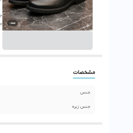
ج
ج
مشخصات
جنس
جنس زیره