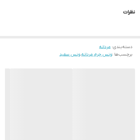
اگر به دنبال خرید ونس اسپرت مردانه سفید با دوخت ظریف، راحتی بالا
نظرات
و دوام طولانی هستید، این مدل بهترین گزینه است.ونس چرمی
VN066WH
همین الان ثبت سفارش کن
دسته‌بندی
:
مردانه
برچسب‌ها :
ونس چرم مردانه
،
ونس سفید