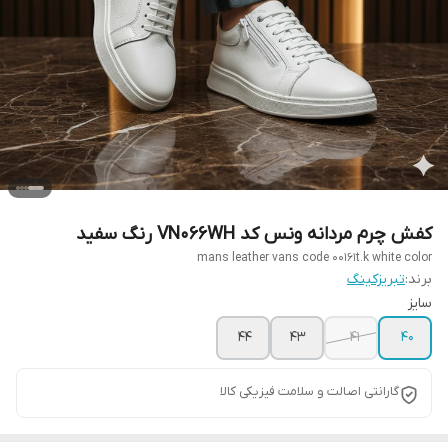
کفش چرم مردانه ونس کد VN066WH رنگ سفید
mans leather vans code 00161t.k white color
برند:
تبریزکینگ
سایز
44
43
41
40
گارانتی اصالت و سلامت فیزیکی کالا