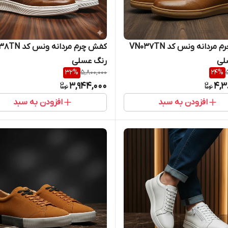
کفش چرم مردانه ونس کد VN037TN
کفش چرم مردانه ون
لی
رنگ عسلی
32
%
5,800,000
24
%
3,944,000
4,3
افزودن به سبد
افزودن به سبد