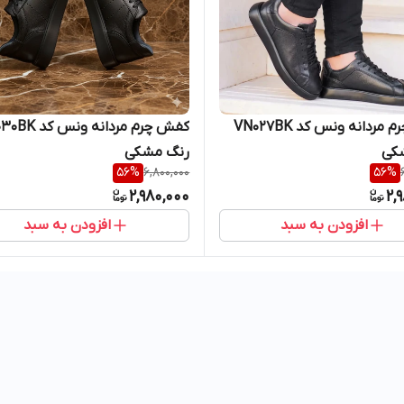
کفش چرم مردانه ونس کد VN027BK
کفش چرم مردانه ونس
کی
رنگ مشکی
56
%
6,800,000
56
%
2,980,000
2,
افزودن به سبد
افزودن به سبد