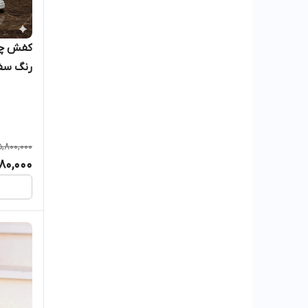
رنگ سف
5,800,000
80,000