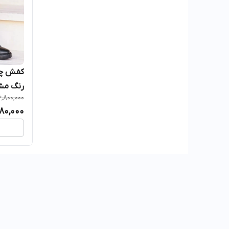
رنگ مش
6,800,000
980,000