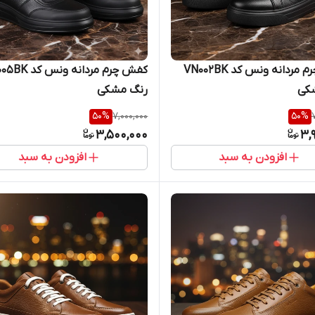
کفش چرم مردانه ونس کد VN002BK
کفش چرم مردانه ونس
کی
رنگ مشکی
50
%
7,000,000
50
%
3,500,000
3,
افزودن به سبد
افزودن به سبد