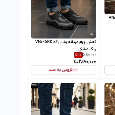
 کد VN041TN
کفش چرم مردانه ونس کد VN025BK
رنگ مشکی
50
%
5,980,000
2,980,000
افزودن به سبد