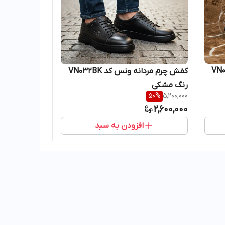
 کد VN030BK
کفش چرم مردانه ونس کد VN032BK
رنگ مشکی
50
%
5,200,000
2,600,000
افزودن به سبد