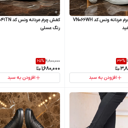
کفش چرم مردانه ونس کد VN066WH
کفش چرم مردانه ونس
ید
رنگ عسلی
65
%
4,800,000
33
%
1,680,000
3,8
افزودن به سبد
افزودن به سبد