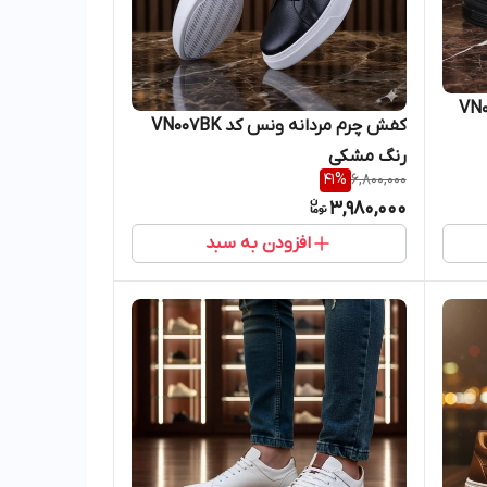
 کد VN005BK
کفش چرم مردانه ونس کد VN007BK
رنگ مشکی
41
%
6,800,000
3,980,000
افزودن به سبد