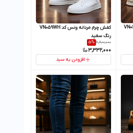
س کد VN038TN
کفش چرم مردانه ونس کد VN059WH
رنگ سفید
51
%
6,800,000
3,332,000
افزودن به سبد