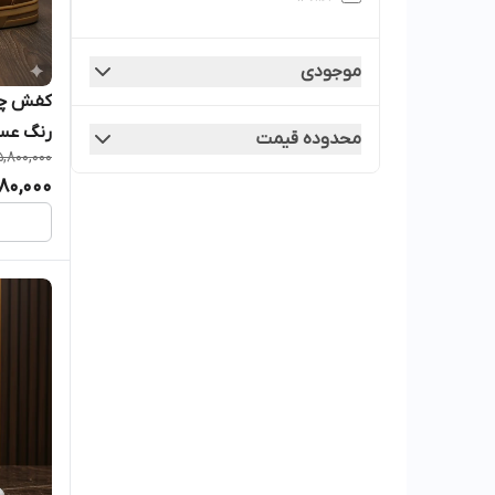
موجودی
رنگ عس
محدوده قیمت
5,800,000
80,000