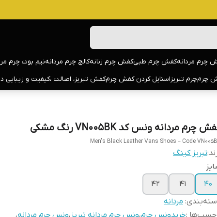
 چرم مردانه
کفش چرم طبی
کفش چرم زنانه
کالج چرم مردانه
نیم بوت چرم مرد
 چرم
چرم تبریز
استایل کردن کفش چرم
کفش تبریز، اصالت ،کیفیت و زیبایی د
ش چرم مردانه ونس کد VN005BK رنگ مشکی
Men's Black Leather Vans Shoes – Code VN005
ند:
تبریز کینگ
یز
42
41
40
ته‌بندی
:
مردانه
چسب‌ها :
خریدونس چرم
،
ونس چرم مردانه تبریز
،
ونس چرم مردانه
،