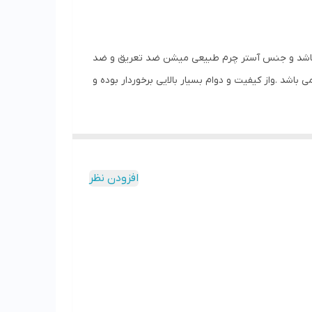
 تبریز VN005BK مدل با سبک ونس اسپرت جدید می باشد . جنس رویه تمام چرم طبیعی گاوی میلینگ درجه 1 می باشد و جنس آستر چرم طبیعی میشن ضد تعریق و ضد
شد .واز کیفیت و دوام بسیار بالایی برخوردار بوده و
افزودن نظر