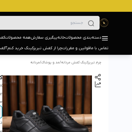
دسته‌بندی محصولات
خانه
پیگیری سفارش
همه محصولات
کفش
تماس با ما
قوانین و مقررات
چرا از کفش تبریزکینگ خرید کنم؟
کفش
چرم تبریزکینگ کفش مردانه
/
مد و پوشاک
/
مردانه
کف
BK
بر
سا
دس
بر