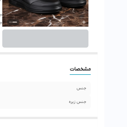
ج
ج
مشخصات
جنس
جنس زیره