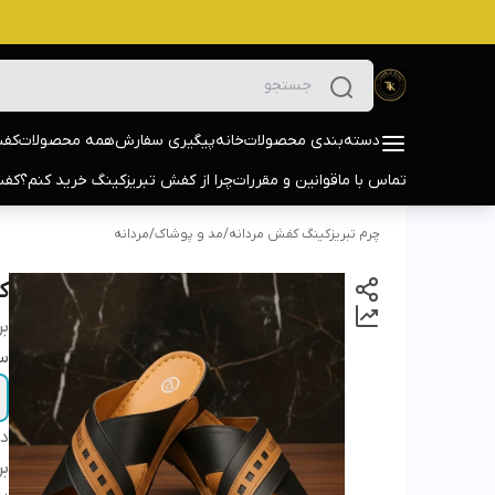
دسته‌بندی محصولات
خانه
پیگیری سفارش
همه محصولات
کفش
تماس با ما
قوانین و مقررات
چرا از کفش تبریزکینگ خرید کنم؟
کفش
چرم تبریزکینگ کفش مردانه
/
مد و پوشاک
/
مردانه
کف
بر
سا
دس
بر