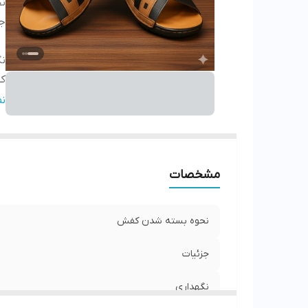
ن
جز
نگ
کش
ج
ن
مشخصات
نحوه بسته شدن کفش
جزئیات
نگهداری