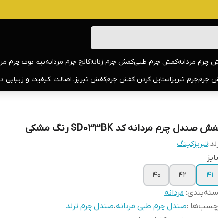
 چرم مردانه
کفش چرم طبی
کفش چرم زنانه
کالج چرم مردانه
نیم بوت چرم مرد
 چرم
چرم تبریز
استایل کردن کفش چرم
کفش تبریز، اصالت ،کیفیت و زیبایی د
ش صندل چرم مردانه کد SD033BK رنگ مشکی
ند:
تبریزکینگ
یز
40
42
41
ته‌بندی
:
مردانه
چسب‌ها :
صندل چرم طبی مردانه
،
صندل چرم ترند