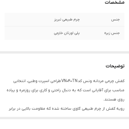
مشخصات
جنس
چرم طبیعی تبریز
جنس زیره
پلی اورتان خارجی
توضیحات
کفش چرمی مردانه ونس کد VN040TN طراحی اسپرت وطبی، انتخابی
مناسب برای آقایانی است که به دنبال راحتی و کاری برای روزمره و پیاده
روی هستند.
رویه کفش از چرم طبیعی گاوی ساخته شده که مقاومت بالایی در برابر
خط‌وخش و خط قدم دارد. زیره‌ پیو ترکیه بوده و در استفاده طولانی‌مدت
راحتی بیشتری فراهم می‌کند.