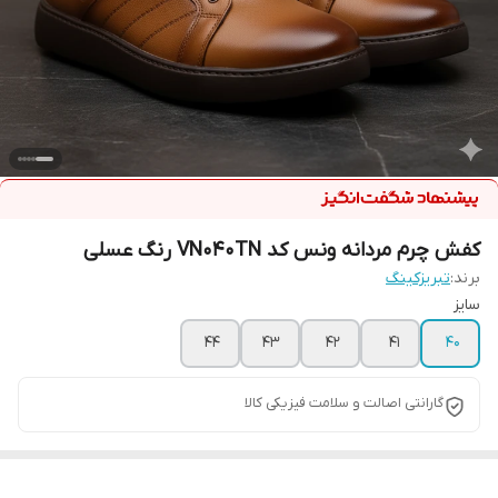
کفش چرم مردانه ونس کد VN040TN رنگ عسلی
برند:
تبریزکینگ
سایز
44
43
42
41
40
گارانتی اصالت و سلامت فیزیکی کالا