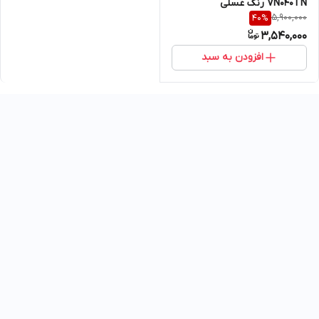
VN040TN رنگ عسلی
5,900,000
40
%
3,540,000
افزودن به سبد