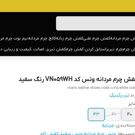
 چرم مردانه
کفش چرم طبی
کفش چرم زنانه
کالج چرم مردانه
نیم بوت چرم مرد
 چرم
چرم تبریز
استایل کردن کفش چرم
کفش تبریز، اصالت ،کیفیت و زیبایی د
ش چرم مردانه ونس کد VN059WH رنگ سفید
mans leather shoes code 00215 white col
ند:
تبریزکینگ
یز
43
41
40
ته‌بندی
:
مردانه
چسب‌ها :
ونس چرم مردانه
،
ونس سفید
،
کفش اکو