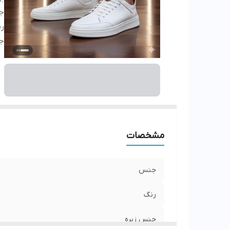
ج
ر
ج
مشخصات
جنس
رنگ
جنس زیره