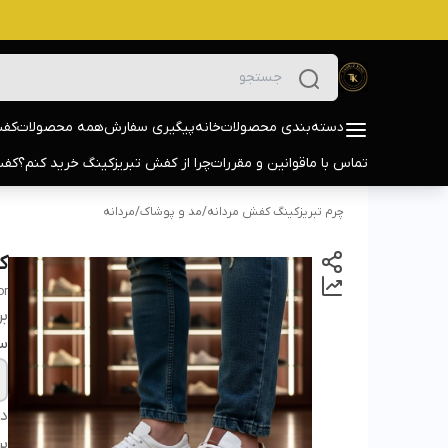
دسته‌بندی محصولات
خانه
پیگیری سفارش
همه محصولات
کفش
تماس با ما
قوانین و مقررات
چرا از کفش تبریزکینگ خرید کنم؟
کفش
چرم تبریزکینگ کفش مردانه
/
مد و پوشاک
/
مردانه
کف
or
بر
سا
دس
بر