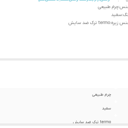
نس
:
چرم طبیعی
نگ
:
سفید
نس زیره
:
termo ترک ضد سایش
چرم طبیعی
سفید
termo ترک ضد سایش