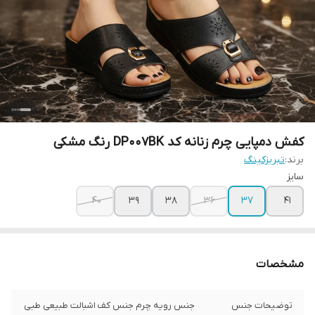
کفش دمپایی چرم زنانه کد DP007BK رنگ مشکی
برند:
تبریزکینگ
سایز
40
39
38
36
37
41
مشخصات
توضیحات جنس
جنس رویه چرم جنس کف اشبالت طبیعی طبی