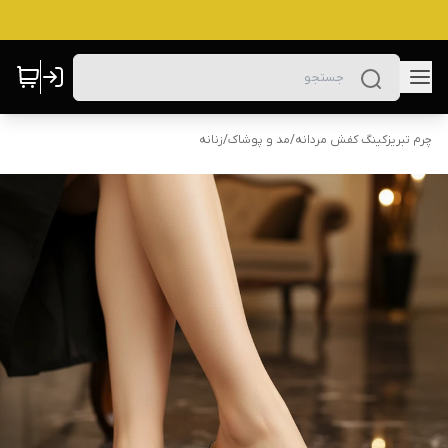
چرم تبریزکینگ کفش مردانه
/
مد و پوشاک
/
زنانه