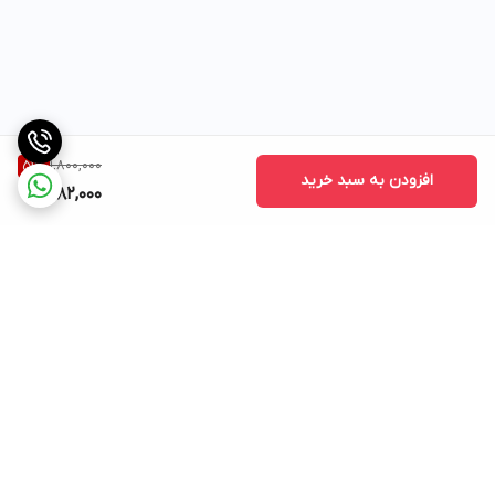
1,800,000
51
%
افزودن به سبد خرید
882,000
برگشت به بالا