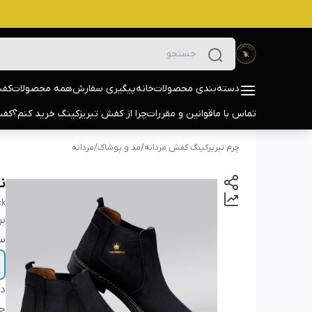
دسته‌بندی محصولات
خانه
پیگیری سفارش
همه محصولات
کفش
تماس با ما
قوانین و مقررات
چرا از کفش تبریزکینگ خرید کنم؟
کفش
چرم تبریزکینگ کفش مردانه
/
مد و پوشاک
/
مردانه
نی
ck
بر
سا
دس
ج