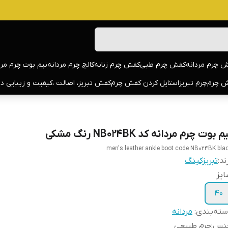
 چرم مردانه
کفش چرم طبی
کفش چرم زنانه
کالج چرم مردانه
نیم بوت چرم مرد
 چرم
چرم تبریز
استایل کردن کفش چرم
کفش تبریز، اصالت ،کیفیت و زیبایی د
م بوت چرم مردانه کد NB024BK رنگ مشکی
men's leather ankle boot code NB024BK bla
ند:
تبریزکینگ
یز
40
ته‌بندی
:
مردانه
نس
:
چرم طبیعی