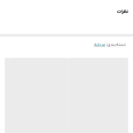
راحتتی بالا و دوام طولانی هستید، این مدل بهترین گزینه است.بوت
نظرات
چرمی NB024BK
دسته‌بندی
:
مردانه